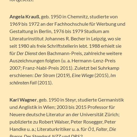
Angela Krauß
, geb. 1950 in Chemnitz, studierte von
1969 bis 1972 an der Fachhochschule für Werbung und
Gestaltung in Berlin, 1976 bis 1979 Studium am
Literaturinstitut Johannes R. Becher in Leipzig, wo sie
seit 1980 als freie Schriftstellerin lebt. 1988 erhielt sie
für
Der Dienst
den Bachmann-Preis, zahlreiche weitere
Auszeichnungen folgten (u. a. Hermann-Lenz-Preis
2007; Franz-Nabl-Preis 2011). Zuletzt bei Suhrkamp
erschienen:
Der Strom
(2019),
Eine Wiege
(2015),
Im
schönsten Fall
(2011).
Karl Wagner
, geb. 1950 in Steyr, studierte Germanistik
und Anglistik in Wien; 2003 bis 2015 Professor für
Neuere deutsche Literatur an der Universität Zürich;
publizierte zu Robert Walser, Peter Rosegger, Peter
Handke u. a.; Literaturkritiker u. a. für
Ö1
,
Falter
,
Die
Presse
,
Der Standard
,
NZZ
und
DRS2
.