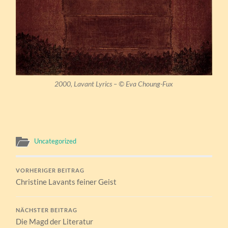
2000, Lavant Lyrics – © Eva Choung-Fux
Uncategorized
VORHERIGER BEITRAG
Christine Lavants feiner Geist
NÄCHSTER BEITRAG
Die Magd der Literatur