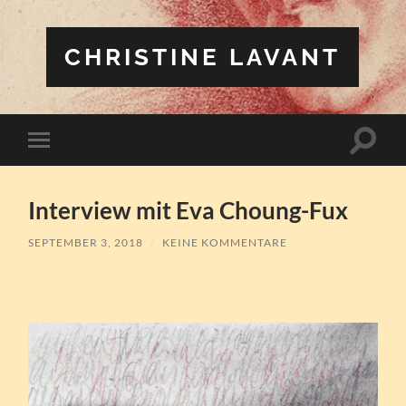
CHRISTINE LAVANT
Suchfe
Mobile-
ein-/a
Menü
ein-/ausblenden
Interview mit Eva Choung-Fux
SEPTEMBER 3, 2018
/
KEINE KOMMENTARE