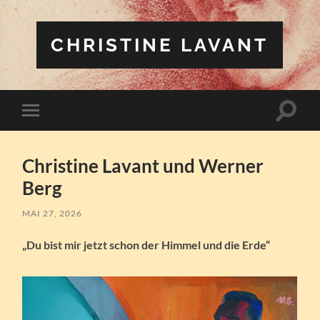
CHRISTINE LAVANT
Suchfe
Mobile-
ein-/a
Menü
ein-/ausblenden
Christine Lavant und Werner
Berg
MAI 27, 2026
„Du bist mir jetzt schon der Himmel und die Erde“