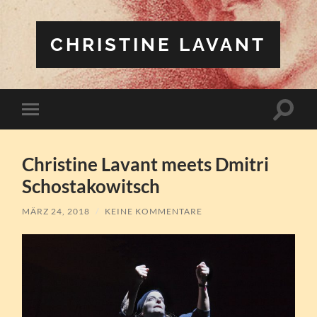
CHRISTINE LAVANT
Suchfe
Mobile-
ein-/a
Menü
ein-/ausblenden
Christine Lavant meets Dmitri
Schostakowitsch
MÄRZ 24, 2018
/
KEINE KOMMENTARE