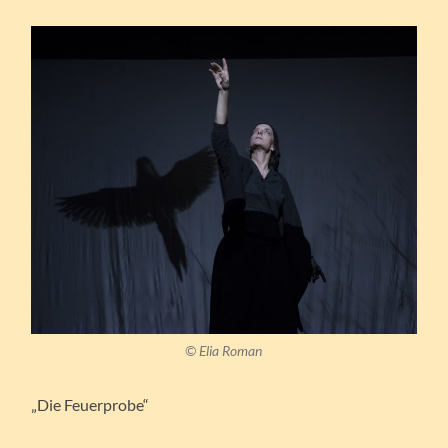
© Elia Roman
„Die Feuerprobe“