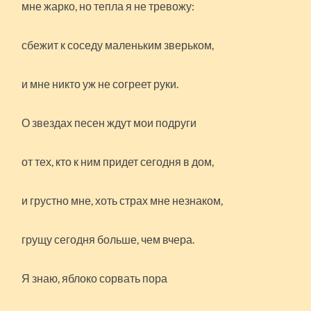
мне жарко, но тепла я не тревожу:
сбежит к соседу маленьким зверьком,
и мне никто уж не согреет руки.
О звездах песен ждут мои подруги
от тех, кто к ним придет сегодня в дом,
и грустно мне, хоть страх мне незнаком,
грущу сегодня больше, чем вчера.
Я знаю, яблоко сорвать пора