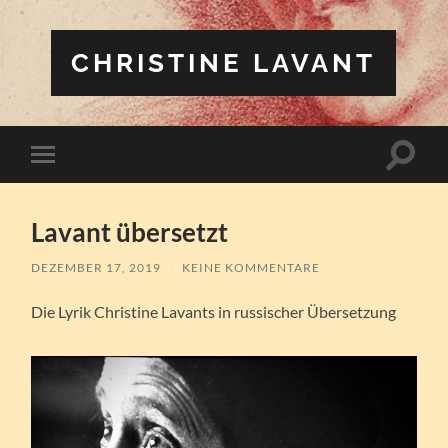
CHRISTINE LAVANT
Suchfe
Mobile-
ein-/a
Menü
ein-/ausblenden
Lavant übersetzt
DEZEMBER 17, 2019
/
KEINE KOMMENTARE
Die Lyrik Christine Lavants in russischer Übersetzung