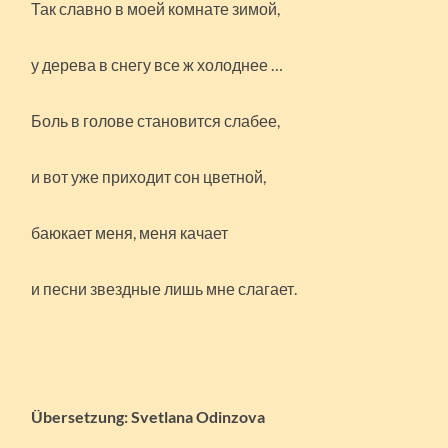
Так славно в моей комнате зимой,
у дерева в снегу все ж холоднее …
Боль в голове становится слабее,
и вот уже приходит сон цветной,
баюкает меня, меня качает
и песни звездные лишь мне слагает.
Übersetzung: Svetlana Odinzova