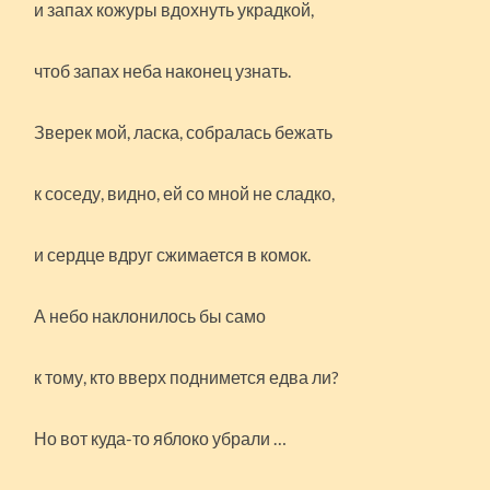
и запах кожуры вдохнуть украдкой,
чтоб запах неба наконец узнать.
Зверек мой, ласка, собралась бежать
к соседу, видно, ей со мной не сладко,
и сердце вдруг сжимается в комок.
А небо наклонилось бы само
к тому, кто вверх поднимется едва ли?
Но вот куда-то яблоко убрали …