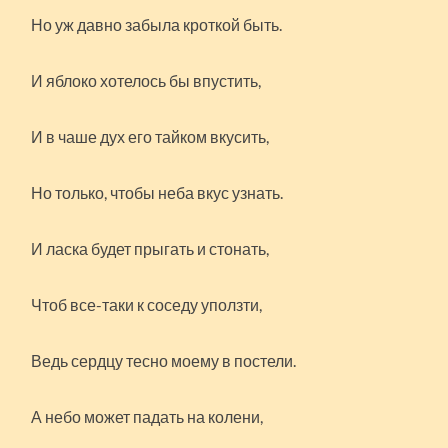
Но уж давно забыла кроткой быть.
И яблоко хотелось бы впустить,
И в чаше дух его тайком вкусить,
Но только, чтобы неба вкус узнать.
И ласка будет прыгать и стонать,
Чтоб все-таки к соседу уползти,
Ведь сердцу тесно моему в постели.
А небо может падать на колени,