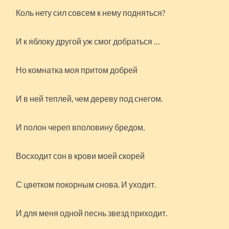
Коль нету сил совсем к нему подняться?
И к яблоку другой уж смог добраться …
Но комнатка моя притом добрей
И в ней теплей, чем дереву под снегом.
И полон череп вполовину бредом,
Восходит сон в крови моей скорей
С цветком покорным снова. И уходит.
И для меня одной песнь звезд приходит.