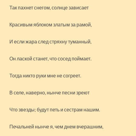
Так пахнет снегом, солнце зависает
Красивым яблоком златым за рамой,
И если жара след стряхну туманный,
Он лаской станет, что сосед поймает.
Тогда никто руки мне не согреет.
В селе, наверно, нынче песни зреют
Что звезды; будут петь и сестрам нашим.
Печальней нынче я, чем днем вчерашним,