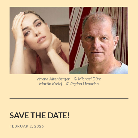
Verena Altenberger
– © Michael Dürr
,
Martin Kušej
– © Regina Hendrich
SAVE THE DATE!
FEBRUAR 2, 2026