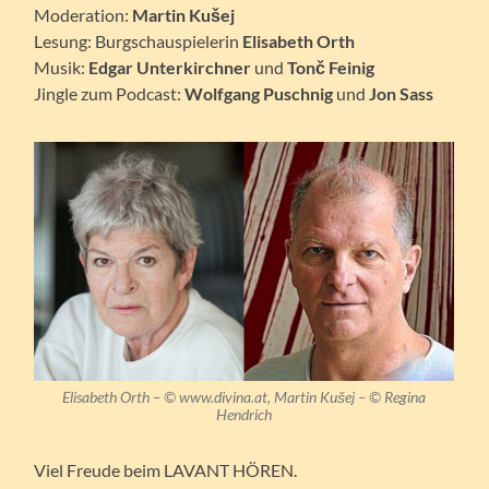
Moderation:
Martin Kušej
Lesung: Burgschauspielerin
Elisabeth Orth
Musik:
Edgar Unterkirchner
und
Tonč Feinig
Jingle zum Podcast:
Wolfgang Puschnig
und
Jon Sass
Elisabeth Orth –
©
www.divina.at, Martin Kušej –
©
Regina
Hendrich
Viel Freude beim LAVANT HÖREN.