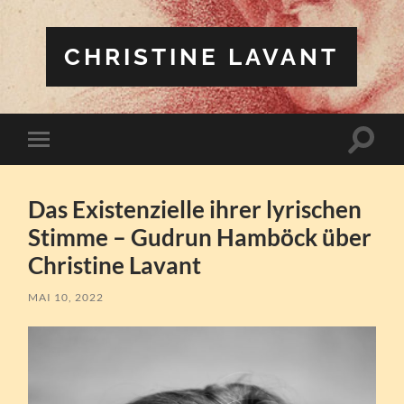
CHRISTINE LAVANT
Suchfe
Mobile-
ein-/a
Menü
ein-/ausblenden
Das Existenzielle ihrer lyrischen
Stimme – Gudrun Hamböck über
Christine Lavant
MAI 10, 2022