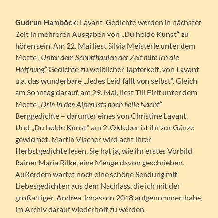
Gudrun Hamböck
: Lavant-Gedichte werden in nächster
Zeit in mehreren Ausgaben von „Du holde Kunst“ zu
hören sein. Am 22. Mai liest Silvia Meisterle unter dem
Motto
„Unter dem Schutthaufen der Zeit hüte ich die
Hoffnung“
Gedichte zu weiblicher Tapferkeit, von Lavant
u.a. das wunderbare „Jedes Leid fällt von selbst“. Gleich
am Sonntag darauf, am 29. Mai, liest Till Firit unter dem
Motto
„Drin in den Alpen ists noch helle Nacht“
Berggedichte – darunter eines von Christine Lavant.
Und „Du holde Kunst“ am 2. Oktober ist ihr zur Gänze
gewidmet. Martin Vischer wird acht ihrer
Herbstgedichte lesen. Sie hat ja, wie ihr erstes Vorbild
Rainer Maria Rilke, eine Menge davon geschrieben.
Außerdem wartet noch eine schöne Sendung mit
Liebesgedichten aus dem Nachlass, die ich mit der
großartigen Andrea Jonasson 2018 aufgenommen habe,
im Archiv darauf wiederholt zu werden.